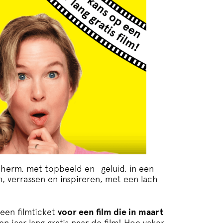
scherm, met topbeeld en -geluid, in een
ken, verrassen en inspireren, met een lach
een filmticket
voor een film die in maart
en jaar lang gratis naar de film! Hoe vaker