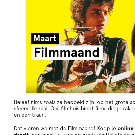
Beleef films zoals ze bedoeld zijn: op het grote 
sfeervolle zaal. Ons filmhuis biedt films die je ra
en een traan.
Dat vieren we met de Filmmaand! Koop je
online
draait
, dan maak je kans op gratis filmtickets én e