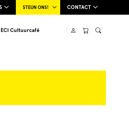
S
CONTACT
STEUN ONS!
ECI Cultuurcafé