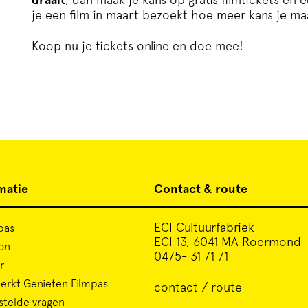
je een film in maart bezoekt hoe meer kans je ma
Koop nu je tickets online en doe mee!
matie
Contact & route
ECI Cultuurfabriek
pas
ECI 13, 6041 MA Roermond
on
0475- 31 71 71
r
rkt Genieten Filmpas
contact / route
stelde vragen