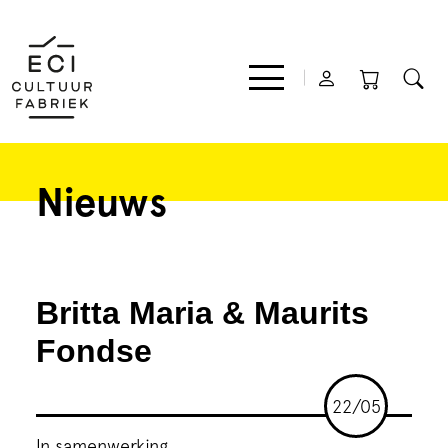
Nieuws
Film
Muziek
Britta Maria & Maurits
Theater
Fondse
Expo
22/05
In samenwerking