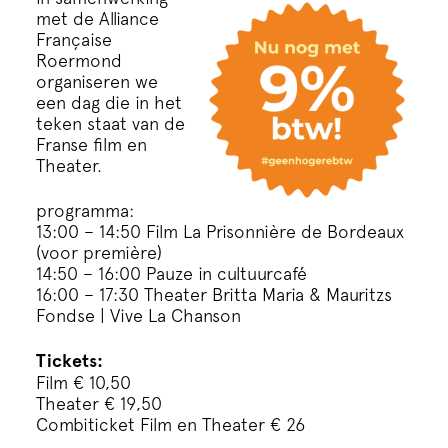
Cursus
met de Alliance
Française
Roermond
Onderwijs
organiseren we
een dag die in het
teken staat van de
ECI Cultuurcafé
Franse film en
Theater.
Over ons
programma:
13:00 – 14:50 Film
La Prisonnière de Bordeaux
(voor première)
Contact
14:50 – 16:00 Pauze in cultuurcafé
16:00 – 17:30 Theater Britta Maria & Mauritzs
Fondse | Vive La Chanson
Steun ons
Tickets:
Film € 10,50
Theater € 19,50
Combiticket Film en Theater € 26