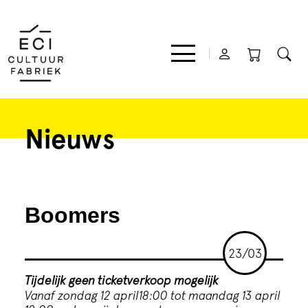
Nieuws
Film
Muziek
Boomers
Theater
23/03
Expo
Tijdelijk geen ticketverkoop mogelijk
Vanaf zondag 12 april18:00 tot maandag 13 april