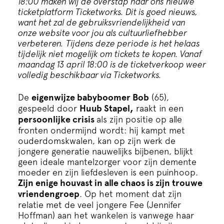
18:00 maken wij de overstap naar ons nieuwe
Cursus
ticketplatform Ticketworks. Dit is goed nieuws,
want het zal de gebruiksvriendelijkheid van
onze website voor jou als cultuurliefhebber
Onderwijs
verbeteren.
Tijdens deze periode is het helaas
tijdelijk niet mogelijk om tickets te kopen. Vanaf
maandag 13 april 18:00 is de ticketverkoop weer
ECI Cultuurcafé
volledig beschikbaar via Ticketworks.
Over ons
De
eigenwijze babyboomer Bob
(65),
gespeeld door
Huub Stapel,
raakt in een
persoonlijke crisis
als zijn positie op alle
Contact
fronten ondermijnd wordt: hij kampt met
ouderdomskwalen, kan op zijn werk de
jongere generatie nauwelijks bijbenen, blijkt
Steun ons
geen ideale mantelzorger voor zijn demente
moeder en zijn liefdesleven is een puinhoop.
Zijn enige houvast in alle chaos is zijn trouwe
vriendengroep
. Op het moment dat zijn
relatie met de veel jongere Fee (Jennifer
Hoffman) aan het wankelen is vanwege haar