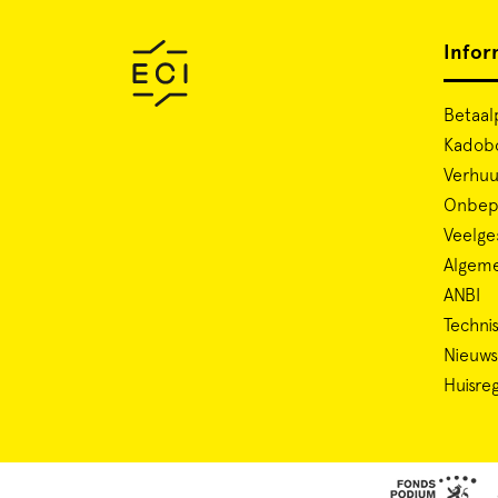
Infor
Betaal
Kadob
Verhuu
Onbepe
Veelge
Algem
ANBI
Technis
Nieuws
Huisre