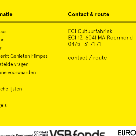
matie
Contact & route
ECI Cultuurfabriek
pas
ECI 13, 6041 MA Roermond
on
0475- 31 71 71
r
rkt Genieten Filmpas
contact / route
stelde vragen
ene voorwaarden
che lijsten
gels