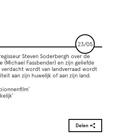
23/05
regisseur Steven Soderbergh over de
(Michael Fassbender) en zijn geliefde
n verdacht wordt van landverraad wordt
it aan zijn huwelijk of aan zijn land.
ionnenfilm’
elijk’
Delen