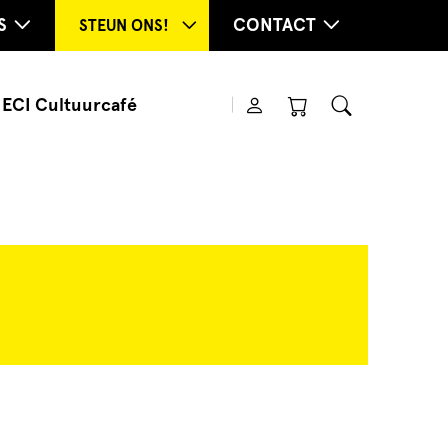
S
CONTACT
STEUN ONS!
ECI Cultuurcafé