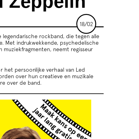
 Zeppelin
18/02
 legendarische rockband, die tegen alle
te. Met indrukwekkende, psychedelische
n muziekfragmenten, neemt regisseur
 het persoonlijke verhaal van Led
orden over hun creatieve en muzikale
ire over de band.