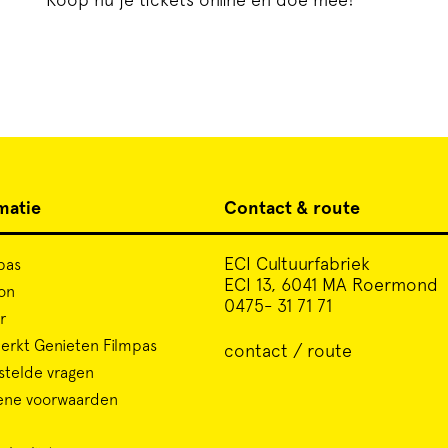
matie
Contact & route
ECI Cultuurfabriek
pas
ECI 13, 6041 MA Roermond
on
0475- 31 71 71
r
rkt Genieten Filmpas
contact / route
stelde vragen
ene voorwaarden