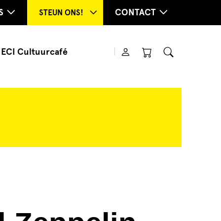
S
CONTACT
STEUN ONS!
ECI Cultuurcafé