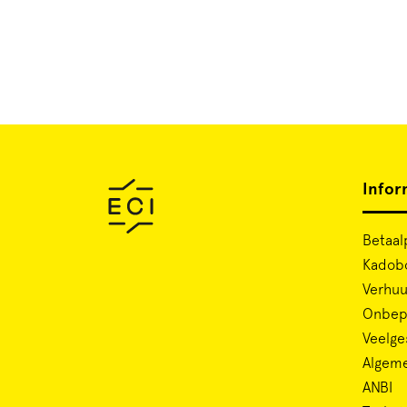
Infor
Betaal
Kadob
Verhuu
Onbepe
Veelge
Algem
ANBI