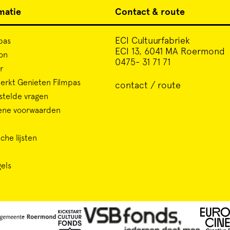
matie
Contact & route
ECI Cultuurfabriek
pas
ECI 13, 6041 MA Roermond
on
0475- 31 71 71
r
rkt Genieten Filmpas
contact / route
stelde vragen
ene voorwaarden
che lijsten
gels