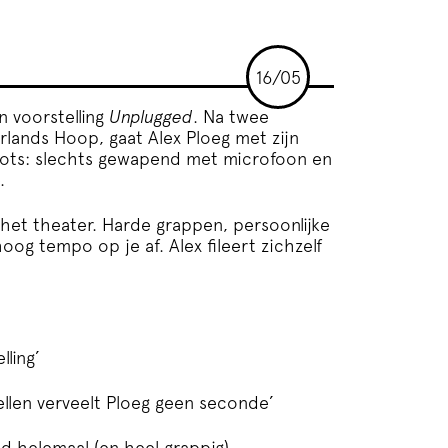
16/05
n voorstelling
Unplugged
. Na twee
lands Hoop, gaat Alex Ploeg met zijn
roots: slechts gewapend met microfoon en
e.
n het theater. Harde grappen, persoonlijke
og tempo op je af. Alex fileert zichzelf
lling’
len verveelt Ploeg geen seconde’
d helemaal (en heel grappig)