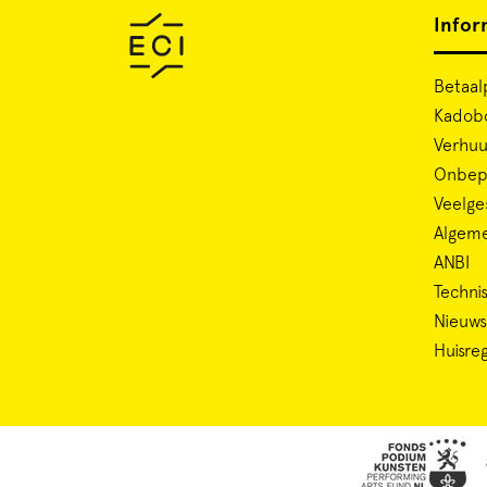
Infor
Betaal
Kadob
Verhuu
Onbepe
Veelge
Algem
ANBI
Technis
Nieuws
Huisre