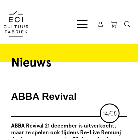
Nieuws
Film
Muziek
ABBA Revival
Theater
14/05
Expo
ABBA Revival 21 december is uitverkocht,
maar ze spelen ook tijdens
Re-Live Remunj