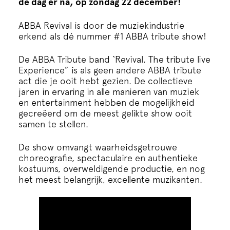
de dag er na, op zondag 22 december!
Cursus
ABBA Revival is door de muziekindustrie
Onderwijs
erkend als dé nummer #1 ABBA tribute show!
De ABBA Tribute band ‘Revival, The tribute live
ECI Cultuurcafé
Experience” is als geen andere ABBA tribute
act die je ooit hebt gezien. De collectieve
jaren in ervaring in alle manieren van muziek
Over ons
en entertainment hebben de mogelijkheid
gecreëerd om de meest gelikte show ooit
samen te stellen.
Contact
De show omvangt waarheidsgetrouwe
choreografie, spectaculaire en authentieke
Steun ons
kostuums, overweldigende productie, en nog
het meest belangrijk, excellente muzikanten.