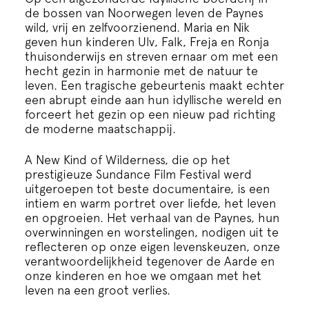
Cursus
de bossen van Noorwegen leven de Paynes
wild, vrij en zelfvoorzienend. Maria en Nik
geven hun kinderen Ulv, Falk, Freja en Ronja
Onderwijs
thuisonderwijs en streven ernaar om met een
hecht gezin in harmonie met de natuur te
leven. Een tragische gebeurtenis maakt echter
ECI Cultuurcafé
een abrupt einde aan hun idyllische wereld en
forceert het gezin op een nieuw pad richting
de moderne maatschappij.
Over ons
A New Kind of Wilderness, die op het
prestigieuze Sundance Film Festival werd
Contact
uitgeroepen tot beste documentaire, is een
intiem en warm portret over liefde, het leven
en opgroeien. Het verhaal van de Paynes, hun
Steun ons
overwinningen en worstelingen, nodigen uit te
reflecteren op onze eigen levenskeuzen, onze
verantwoordelijkheid tegenover de Aarde en
onze kinderen en hoe we omgaan met het
leven na een groot verlies.