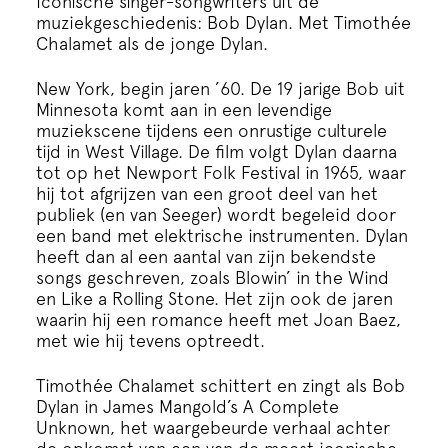
iconische singer-songwriters uit de
Cursus
muziekgeschiedenis: Bob Dylan. Met Timothée
Chalamet als de jonge Dylan.
Onderwijs
New York, begin jaren ’60. De 19 jarige Bob uit
Minnesota komt aan in een levendige
ECI Cultuurcafé
muziekscene tijdens een onrustige culturele
tijd in West Village. De film volgt Dylan daarna
tot op het Newport Folk Festival in 1965, waar
Over ons
hij tot afgrijzen van een groot deel van het
publiek (en van Seeger) wordt begeleid door
een band met elektrische instrumenten. Dylan
Contact
heeft dan al een aantal van zijn bekendste
songs geschreven, zoals Blowin’ in the Wind
en Like a Rolling Stone. Het zijn ook de jaren
Steun ons
waarin hij een romance heeft met Joan Baez,
met wie hij tevens optreedt.
Timothée Chalamet schittert en zingt als Bob
Dylan in James Mangold’s A Complete
Unknown, het waargebeurde verhaal achter