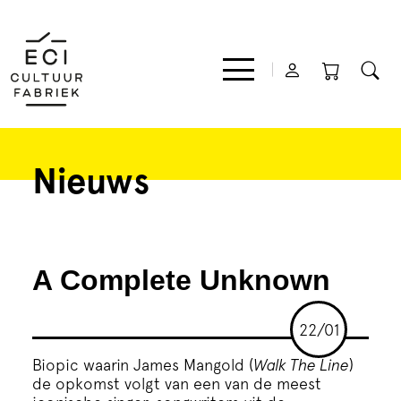
Nieuws
Film
Muziek
A Complete Unknown
Theater
22/01
Expo
Biopic waarin James Mangold (
Walk The Line
)
de opkomst volgt van een van de meest