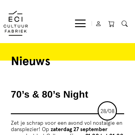
Nieuws
Film
Muziek
70’s & 80’s Night
Theater
28/08
Expo
Zet je schrap voor een avond vol nostalgie en
dansplezier! Op
zaterdag 27 september