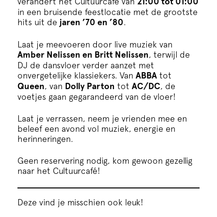
verandert het Cultuurcafé van
21:00 tot 01:00
Cursus
in een bruisende feestlocatie met de grootste
hits uit de
jaren ’70 en ’80
.
Onderwijs
Laat je meevoeren door live muziek van
Amber Nelissen en Britt Nelissen
, terwijl de
ECI Cultuurcafé
DJ de dansvloer verder aanzet met
onvergetelijke klassiekers. Van
ABBA
tot
Queen
, van
Dolly Parton
tot
AC/DC
, de
Over ons
voetjes gaan gegarandeerd van de vloer!
Laat je verrassen, neem je vrienden mee en
Contact
beleef een avond vol muziek, energie en
herinneringen.
Steun ons
Geen reservering nodig, kom gewoon gezellig
naar het Cultuurcafé!
Deze vind je misschien ook leuk!