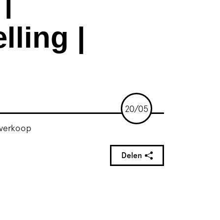
|
lling |
20/05
 verkoop
Delen