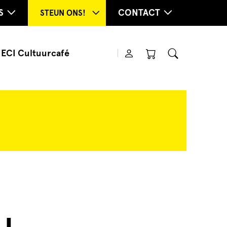
S
CONTACT
STEUN ONS!
ECI Cultuurcafé