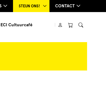
S
CONTACT
STEUN ONS!
ECI Cultuurcafé