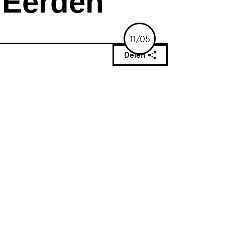
 Eerden
11/05
Delen