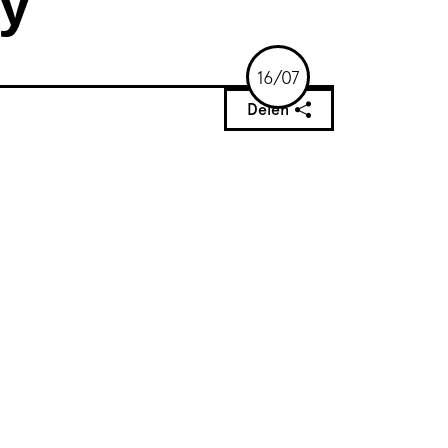
y
16/07
Delen