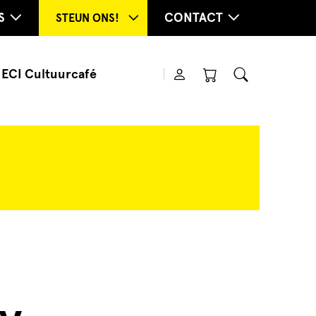
S
CONTACT
STEUN ONS!
ECI Cultuurcafé