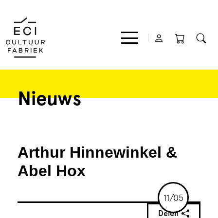
Nieuws
Film
Muziek
Arthur Hinnewinkel &
Theater
Abel Hox
Expo
11/05
Delen