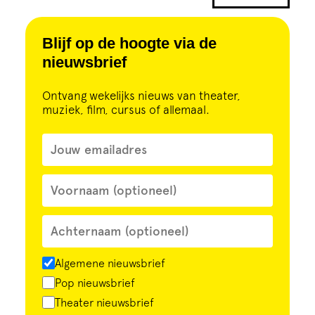
Cursus
Blijf op de hoogte via de
Onderwijs
nieuwsbrief
ECI Cultuurcafé
Ontvang wekelijks nieuws van theater,
muziek, film, cursus of allemaal.
Over ons
Contact
Steun ons
Algemene nieuwsbrief
Pop nieuwsbrief
Theater nieuwsbrief