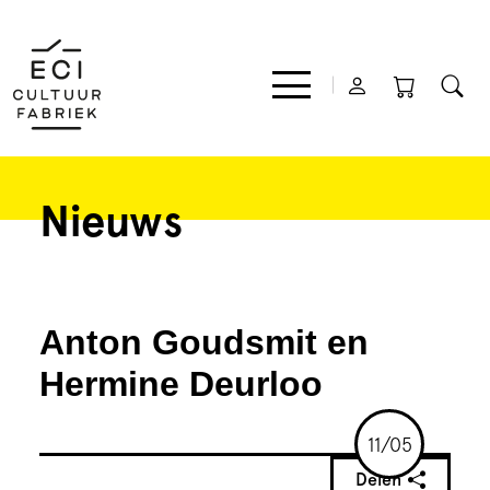
Nieuws
Film
Muziek
Anton Goudsmit en
Theater
Hermine Deurloo
Expo
11/05
Delen