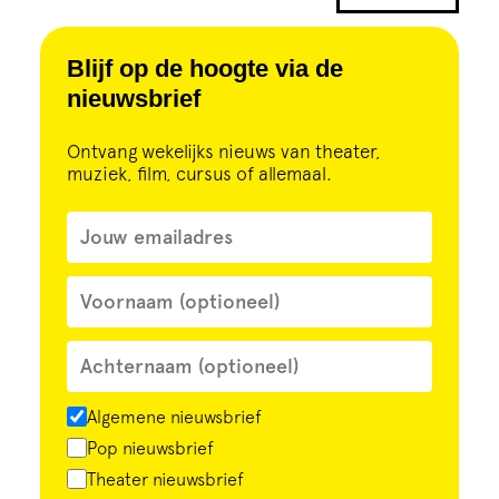
Cursus
Blijf op de hoogte via de
Onderwijs
nieuwsbrief
ECI Cultuurcafé
Ontvang wekelijks nieuws van theater,
muziek, film, cursus of allemaal.
Over ons
Contact
Steun ons
Algemene nieuwsbrief
Pop nieuwsbrief
Theater nieuwsbrief