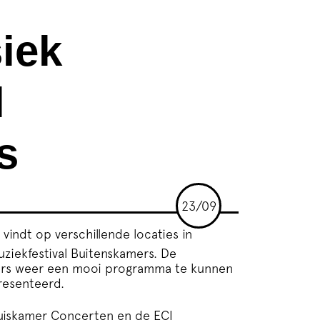
siek
l
s
23/09
 vindt op verschillende locaties in
uziekfestival Buitenskamers. De
rtners weer een mooi programma te kunnen
resenteerd.
l Huiskamer Concerten en de ECI