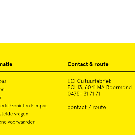
matie
Contact & route
ECI Cultuurfabriek
pas
ECI 13, 6041 MA Roermond
on
0475- 31 71 71
r
rkt Genieten Filmpas
contact / route
stelde vragen
ene voorwaarden