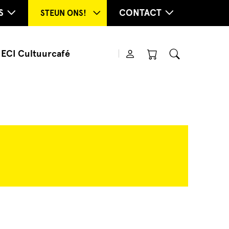
S
CONTACT
STEUN ONS!
ECI Cultuurcafé