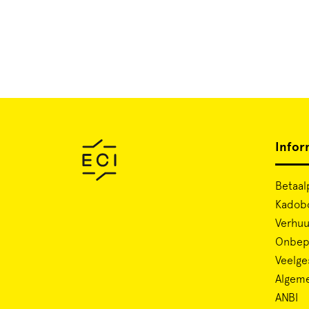
Infor
Betaal
Kadob
Verhuu
Onbepe
Veelge
Algem
ANBI