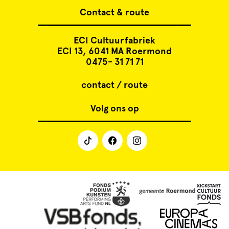
Cursus
Contact & route
Onderwijs
ECI Cultuurfabriek
ECI 13, 6041 MA Roermond
0475- 31 71 71
ECI Cultuurcafé
contact / route
Over ons
Volg ons op
Contact
Steun ons