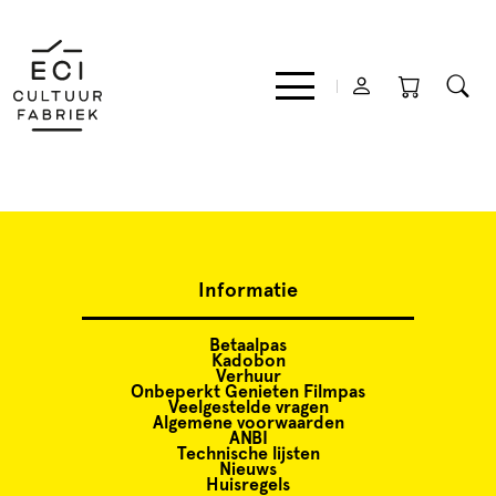
Film
Informatie
Muziek
Betaalpas
Theater
Kadobon
Verhuur
Onbeperkt Genieten Filmpas
Veelgestelde vragen
Algemene voorwaarden
Expo
ANBI
Technische lijsten
Nieuws
Huisregels